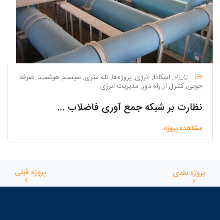
PLC, اسکادا, انرژی, پروژه‌ها, تله متری, سیستم هوشمند, صرفه
جویی, کنترل از راه دور, مدیریت انرژی
نظارت بر شبکه جمع آوری فاضلاب شهرک صنعتی جی ۲
مشاهده پروژه
پروژه قبلی
پروژه بعدی