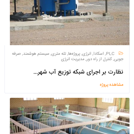
PLC, اسکادا, انرژی, پروژه‌ها, تله متری, سیستم هوشمند, صرفه
جویی, کنترل از راه دور, مدیریت انرژی
نظارت بر اجرای شبکه توزیع آب شهرک صنعتی نجف آباد ۲
مشاهده پروژه