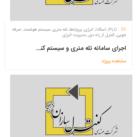
PLC, اسکادا, انرژی, پروژه‌ها, تله متری, سیستم هوشمند, صرفه
جویی, کنترل از راه دور, مدیریت انرژی
اجرای سامانه تله متری و سیستم کنترل هوشمند تاسیسات آبرسانی
مشاهده پروژه