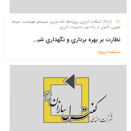
PLC, اسکادا, انرژی, پروژه‌ها, تله متری, سیستم هوشمند, صرفه
جویی, کنترل از راه دور, مدیریت انرژی
نظارت بر بهره برداري و نگهداري شبكه جمع آوري و تصفيه خانه فاضلاب 15 شهرك و ناحيه صنعتي داراي شبكه و تصفيه خانه فاضلاب
مشاهده پروژه