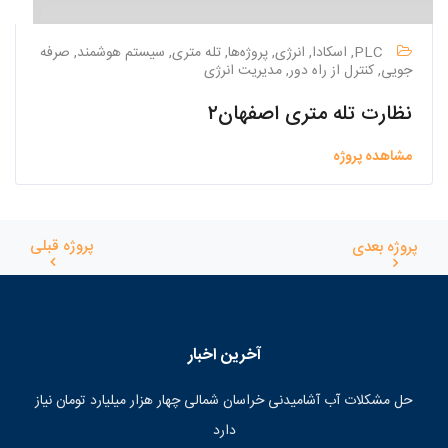
PLC, اسکادا, انرژی, پروژه‌ها, تله متری, سیستم هوشمند, صرفه
جویی, کنترل از راه دور, مدیریت انرژی
نظارت تله متری اصفهان۲
مشاهده پروژه
پروژه قبلی
پروژه بعدی
آخرین اخبار
حل مشکلات آب آشامیدنی خراسان شمالی چهار هزار میلیارد تومان نیاز
دارد