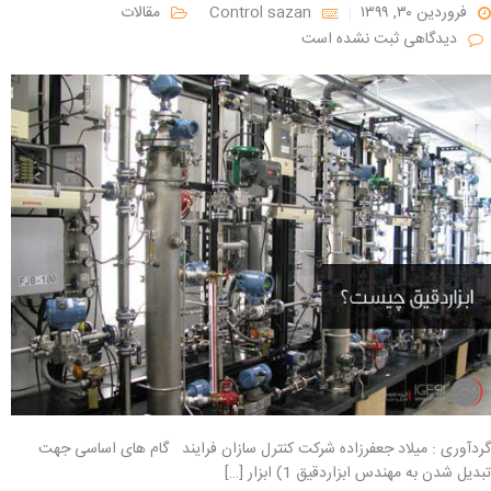
فروردین ۳۰, ۱۳۹۹
Control sazan
مقالات
دیدگاهی ثبت نشده است
گردآوری : میلاد جعفرزاده شرکت کنترل سازان فرایند گام های اساسی جهت
تبدیل شدن به مهندس ابزاردقیق ‎1) ابزار […]