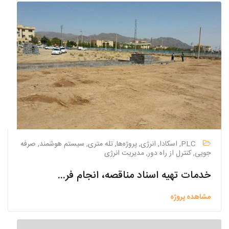
PLC, اسکادا, انرژی, پروژه‌ها, تله متری, سیستم هوشمند, صرفه
جویی, کنترل از راه دور, مدیریت انرژی
خدمات تهیه اسناد مناقصه، انجام فرآیند مناقصه و ارزیابی فنی پیمانکاران طرح و اجرا، نظارت عالیه و کارگاهی بر اجرای تصفیه خانه فاضلاب شهر نطنز
مشاهده پروژه