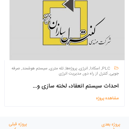
PLC, اسکادا, انرژی, پروژه‌ها, تله متری, سیستم هوشمند, صرفه
جویی, کنترل از راه دور, مدیریت انرژی
احداث سیستم انعقاد، لخته سازی و ته نشینی تصفیه خانه تکمیلی پساب سپاهان شهر به روش EPC
مشاهده پروژه
پروژه قبلی
پروژه بعدی