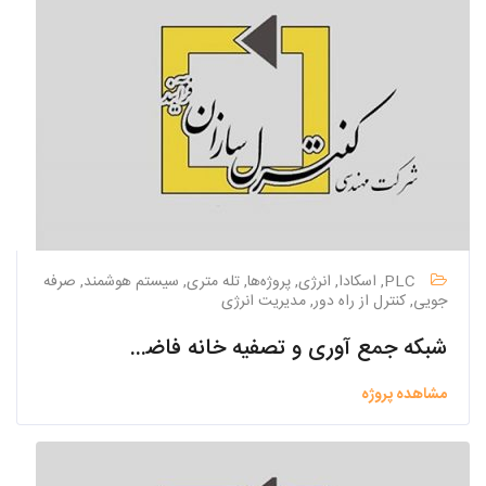
PLC, اسکادا, انرژی, پروژه‌ها, تله متری, سیستم هوشمند, صرفه
جویی, کنترل از راه دور, مدیریت انرژی
شبکه جمع آوری و تصفیه خانه فاضلاب زرند
مشاهده پروژه