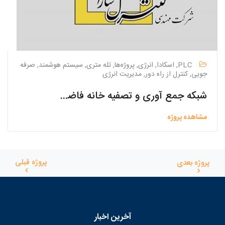
PLC, اسکادا, انرژی, پروژه‌ها, تله متری, سیستم هوشمند, صرفه
جویی, کنترل از راه دور, مدیریت انرژی
شبکه جمع آوری و تصفیه خانه فاضلاب زرند
مشاهده پروژه
پروژه قبلی
پروژه بعدی
آخرین اخبار