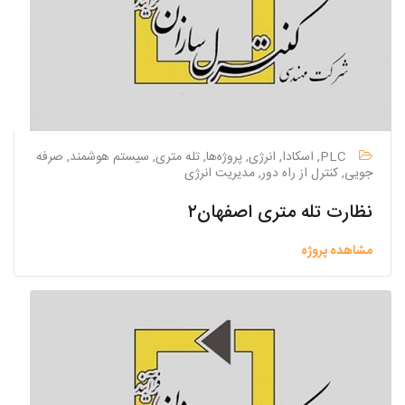
PLC, اسکادا, انرژی, پروژه‌ها, تله متری, سیستم هوشمند, صرفه
جویی, کنترل از راه دور, مدیریت انرژی
نظارت تله متری اصفهان۲
مشاهده پروژه