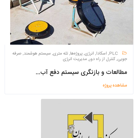
PLC, اسکادا, انرژی, پروژه‌ها, تله متری, سیستم هوشمند, صرفه
جویی, کنترل از راه دور, مدیریت انرژی
مطالعات و بازنگری سیستم دفع آب سطحی داخل و خارج شهرک بزرگ و جاده دسترسی شهرک صنعتی فناوری
مشاهده پروژه