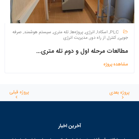
PLC, اسکادا, انرژی, پروژه‌ها, تله متری, سیستم هوشمند, صرفه
جویی, کنترل از راه دور, مدیریت انرژی
مطالعات مرحله اول و دوم تله متری جمع آوری و تصفیه خانه فاضلاب شهر اصفهان
مشاهده پروژه
پروژه قبلی
پروژه بعدی
آخرین اخبار