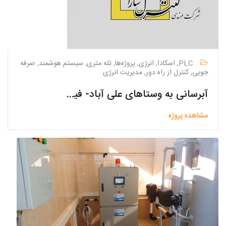
PLC, اسکادا, انرژی, پروژه‌ها, تله متری, سیستم هوشمند, صرفه
جویی, کنترل از راه دور, مدیریت انرژی
آبرسانی به وستاهای علی آباد- فیض آباد (مجتمع حمزیان) شهرستان چایپاره
مشاهده پروژه