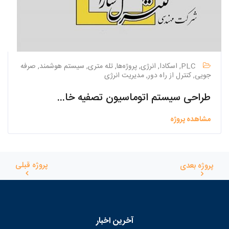
PLC, اسکادا, انرژی, پروژه‌ها, تله متری, سیستم هوشمند, صرفه
جویی, کنترل از راه دور, مدیریت انرژی
طراحی سیستم اتوماسیون تصفیه خانه فاضلاب کازرون
مشاهده پروژه
پروژه قبلی
پروژه بعدی
آخرین اخبار