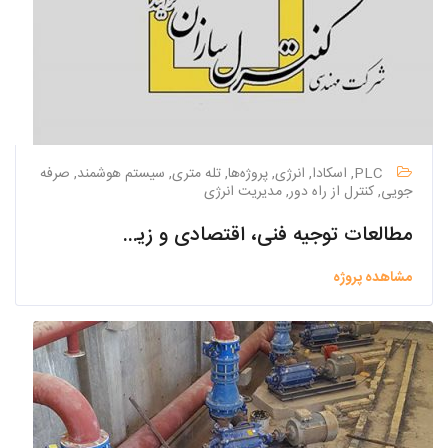
PLC, اسکادا, انرژی, پروژه‌ها, تله متری, سیستم هوشمند, صرفه
جویی, کنترل از راه دور, مدیریت انرژی
مطالعات توجیه فنی، اقتصادی و زیست محیطی طرح فاضلاب سودجان
مشاهده پروژه