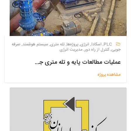
PLC, اسکادا, انرژی, پروژه‌ها, تله متری, سیستم هوشمند, صرفه
جویی, کنترل از راه دور, مدیریت انرژی
عملیات مطالعات پایه و تله متری جهت تاسیسات آبرسانی روستاهای شهرستان قشم
مشاهده پروژه