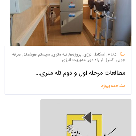
PLC, اسکادا, انرژی, پروژه‌ها, تله متری, سیستم هوشمند, صرفه
جویی, کنترل از راه دور, مدیریت انرژی
مطالعات مرحله اول و دوم تله متری جمع آوری و تصفیه خانه فاضلاب شهر اصفهان
مشاهده پروژه