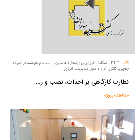
PLC, اسکادا, انرژی, پروژه‌ها, تله متری, سیستم هوشمند, صرفه
جویی, کنترل از راه دور, مدیریت انرژی
نظارت کارگاهی بر احداث، نصب و راه اندازی پکیج تصفیه خانه فاضلاب، ابنیه و سازه های مکان، طراحی ایستگاه پمپاژ به همراه ساختمان های جنبی مورد نیاز، طراحی و تعیین مسیر بهینه جهت انتقال پساب تصفیه شده به صورت تحت فشار
مشاهده پروژه