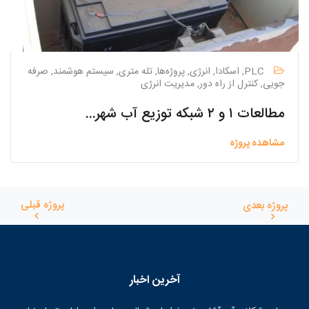
PLC, اسکادا, انرژی, پروژه‌ها, تله متری, سیستم هوشمند, صرفه
جویی, کنترل از راه دور, مدیریت انرژی
مطالعات ۱ و ۲ شبکه توزیع آب شهرک صنعتی نجف آباد ۲
مشاهده پروژه
پروژه قبلی
پروژه بعدی
آخرین اخبار