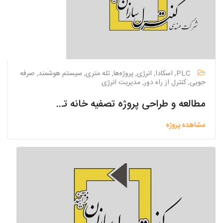
PLC, اسکادا, انرژی, پروژه‌ها, تله متری, سیستم هوشمند, صرفه
جویی, کنترل از راه دور, مدیریت انرژی
مطالعه و طراحی پروژه تصفیه خانه تکمیلی پساب جنوب اصفهان
مشاهده پروژه