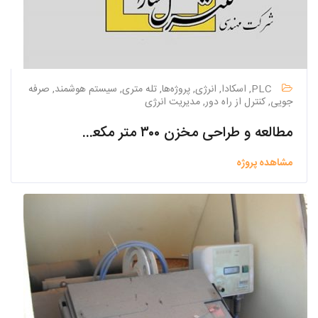
PLC, اسکادا, انرژی, پروژه‌ها, تله متری, سیستم هوشمند, صرفه
جویی, کنترل از راه دور, مدیریت انرژی
مطالعه و طراحی مخزن ۳۰۰ متر مکعبی بتنی هوایی شهرک صنعتی نیاسر
مشاهده پروژه