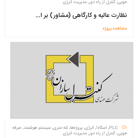
جویی, کنترل از راه دور, مدیریت انرژی
نظارت عالیه و کارگاهی (مشاور) بر اجرای (ساخت) تصفیه خانه فاضلاب شهرک صنعتی راوند و تصفیه خانه فاضلاب دانشگاه کاشان
مشاهده پروژه
PLC, اسکادا, انرژی, پروژه‌ها, تله متری, سیستم هوشمند, صرفه
جویی, کنترل از راه دور, مدیریت انرژی