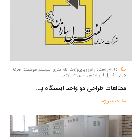
PLC, اسکادا, انرژی, پروژه‌ها, تله متری, سیستم هوشمند, صرفه
جویی, کنترل از راه دور, مدیریت انرژی
مطالعات طراحی دو واحد ایستگاه پمپاژ یا لیفت فاضلاب شهر پیربکران
مشاهده پروژه