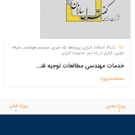
PLC, اسکادا, انرژی, پروژه‌ها, تله متری, سیستم هوشمند, صرفه
جویی, کنترل از راه دور, مدیریت انرژی
خدمات مهندسی مطالعات توجیه فنی، اقتصادی، اجتماعی, زیست محیطی طرح فاضلاب برخی از شهرهای استان یزد
مشاهده پروژه
پروژه قبلی
پروژه بعدی