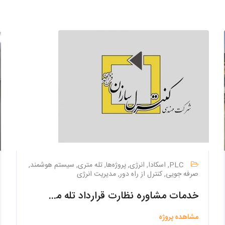
PLC, اسکادا, انرژی, پروژه‌ها, تله متری, سیستم هوشمند,
صرفه جویی, کنترل از راه دور, مدیریت انرژی
خدمات مشاوره نظارت قرارداد تله متری تأسیسات آبرسانی شهرهای لتیان به آبعلی (پردیس، رودهن، بومهن، آبعلی) و چهار شهر باقیمانده (ارجمند، کیلان، رودبار قصران و آبسرد)
مشاهده پروژه