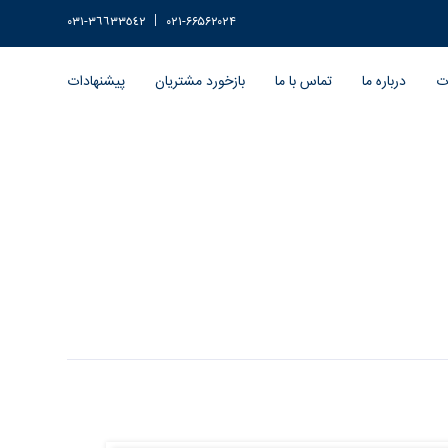
٣٦٦٣٣٥٤٢-٠٣١
۰۲۱-۶۶۵۶۲۰۲۴
ات
درباره ما
تماس با ما
بازخورد مشتریان
پیشنهادات