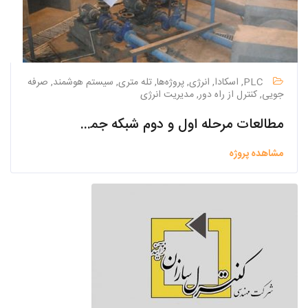
PLC, اسکادا, انرژی, پروژه‌ها, تله متری, سیستم هوشمند, صرفه
جویی, کنترل از راه دور, مدیریت انرژی
مطالعات مرحله اول و دوم شبکه جمع آوری و تصفیه خانه فاضلاب شهر گلدشت
مشاهده پروژه