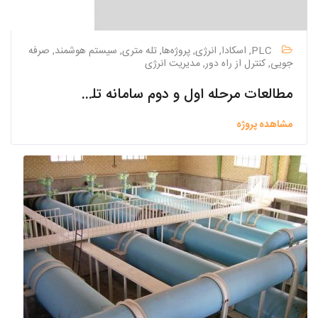
PLC, اسکادا, انرژی, پروژه‌ها, تله متری, سیستم هوشمند, صرفه
جویی, کنترل از راه دور, مدیریت انرژی
مطالعات مرحله اول و دوم سامانه تله متری تأسیسات آب شهر سلماس و مجتمع گلینان مهاباد
مشاهده پروژه