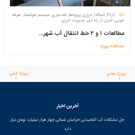
PLC, اسکادا, انرژی, پروژه‌ها, تله متری, سیستم هوشمند, صرفه
جویی, کنترل از راه دور, مدیریت انرژی
مطالعات ۱ و ۲ خط انتقال آب شهرک صنعتی تودشک
مشاهده پروژه
پروژه قبلی
پروژه بعدی
آخرین اخبار
حل مشکلات آب آشامیدنی خراسان شمالی چهار هزار میلیارد تومان نیاز
دارد