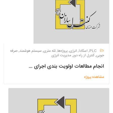
PLC, اسکادا, انرژی, پروژه‌ها, تله متری, سیستم هوشمند, صرفه
جویی, کنترل از راه دور, مدیریت انرژی
انجام مطالعات اولویت بندی اجرای طرح فاضلاب 66 روستای شهرستانهای کاشان و آران و بیدگل
مشاهده پروژه