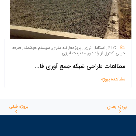
PLC, اسکادا, انرژی, پروژه‌ها, تله متری, سیستم هوشمند, صرفه
جویی, کنترل از راه دور, مدیریت انرژی
مطالعات طراحی شبکه جمع آوری فاضلاب خمینی شهر
مشاهده پروژه
پروژه قبلی
پروژه بعدی