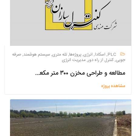
PLC, اسکادا, انرژی, پروژه‌ها, تله متری, سیستم هوشمند, صرفه
جویی, کنترل از راه دور, مدیریت انرژی
مطالعه و طراحی مخزن ۳۰۰ متر مکعبی بتنی هوایی شهرک صنعتی نیاسر
مشاهده پروژه