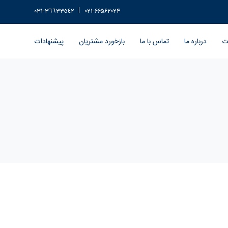
٣٦٦٣٣٥٤٢-٠٣١
۰۲۱-۶۶۵۶۲۰۲۴
ات
درباره ما
تماس با ما
بازخورد مشتریان
پیشنهادات