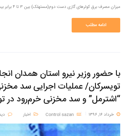
میزان مصرف برق کولرهای گازی دست دوم(مستهلک) بین ۳ تا ۴ برابر بیشتر از کولرهایی است که به صورت نو […]
ادامه مطلب
با حضور وزیر نیرو استان همدان انج
تویسرکان/ عملیات اجرایی سد مخزنی
“اشترمل” و سد مخزنی خرم‌رود در تو
خرداد ۱۶, ۱۳۹۶
Control sazan
اخبار
دید