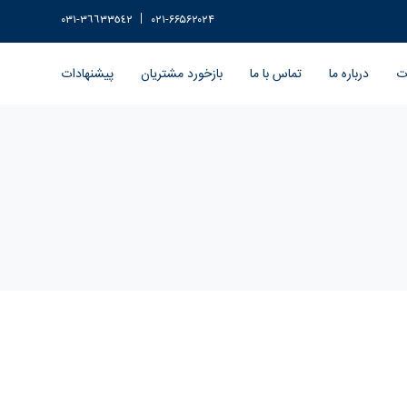
٣٦٦٣٣٥٤٢-٠٣١
۰۲۱-۶۶۵۶۲۰۲۴
ات
درباره ما
تماس با ما
بازخورد مشتریان
پیشنهادات