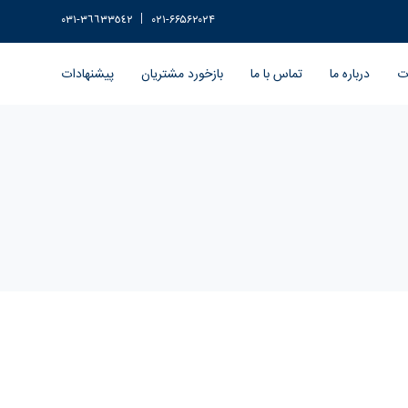
٣٦٦٣٣٥٤٢-٠٣١
۰۲۱-۶۶۵۶۲۰۲۴
ات
درباره ما
تماس با ما
بازخورد مشتریان
پیشنهادات