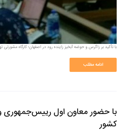
با تأکید بر زاگرس و حوضه آبخیز زاینده رود در اصفهان؛ کارگاه مشورتی 
ادامه مطلب
با حضور معاون اول رییس‌جمهوری و و
کشور