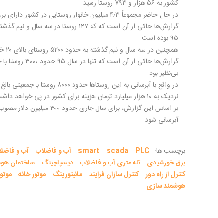
کشور به ۵۶ هزار و ۷۹۳ روستا رسید
.
در حال حاضر مجموعاً ۴٫۳ میلیون خانوار روستایی در کشور دارای برق هستند که حدود ۳۲ هزار خانوار آن در این دولت برق‌دار شده‌اند
۹۵ بوده است
.
همچنین در سه سال و نیم گذشته به حدود ۵۲۰۰ روستای بالای ۲۰ خانوار کشور آبرسانی شد که حدود ۴ میلیون نفر جمعیت دارند
بی‌نظیر بود
.
نزدیک به ۱۰ هزار میلیارد تومان هزینه برای کشور در پی خواهد داشت
آبرسانی شود.
برچسب ها:
PLC
scada
smart
آب و فاضلاب
آب و فاضلا
برق خورشیدی
تله متری آب و فاضلاب
دیسپاچینگ
ساختمان هوش
کنترل از راه دور
کنترل سازان فرایند
مانیتورینگ
موتور خانه
موتو
هوشمند سازی