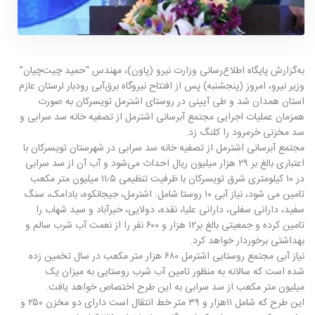
به‌گزارش پایگاه اطلاع‌رسانی وزارت نیرو (پاون)، مهندس “حمید چیت‌چیان”
وزیر نیرو، امروز (پنجشنبه) پس از افتتاح نیروگاه برق‌آبی رودبار لرستان عازم
استان همدان شد و طی آیینی در روستای اشترمل تویسرکان به صورت
همز‌مان عملیات اجرایی مجتمع آبرسانی اشترمل از تصفیه خانه سد سرابی و
سد مخزنی خرمرود را کلنگ زد.
مجتمع آبرسانی اشترمل از تصفیه خانه سد سرابی در شهرستان تویسرکان با
اعتباری بالغ بر ۲۹ هزار میلیون ریال احداث می‌شود و آب آن از سد سرابی
در ۱۰ کیلومتری شرق تویسرکان با ظرفیت تنظیمی ۱۱٫۵ میلیون متر مکعب
تامین می شود، نیاز آبی ۱۰ روستا شامل: اشترمل، جیجانکوه، بادامک، سنگ
سفید، دارانی سفلی، دارانی علیا، نقده، دولایی، خیرآباد و سید شهاب را
تامین کرده و جمعیتی بالغ بر۱۲ هزار و ۶۰۰ نفر را از نعمت آب شرب سالم و
بهداشتی برخوردار خواهد کرد.
نیاز آبی مجتمع روستایی اشترمل ۶۸۰ هزار متر مکعب در سال تخمین زده
شده است که سالانه به منظور تامین آب شرب روستایی به میزان یک
میلیون متر مکعب از سد سرابی به این طرح اختصاص خواهد یافت.
این طرح که شامل ۱۱هزار و ۳۹ متر خط انتقال است دارای دو مخزن ۲۵۰ و