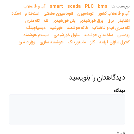
برچسب ها:
bms
PLC
scada
smart
آب و فاضلاب
آب و فاضلاب کشور
اتوماسیون
اتوماسیون صنعتی
استخدام
اسکادا
اشنایدر
برق
برق خورشیدی
پنل خورشیدی
تله
تله متری
تله متری آب و فاضلاب
خانه هوشمند
خورشید
دیسپاچینگ
زیمنس
ساختمان هوشمند
سلول خورشیدی
سیستم هوشمند
کنترل سازان فرایند
گاز
مانیتورینگ
هوشمند سازی
وزارت نیرو
دیدگاهتان را بنویسید
دیدگاه
نام
*