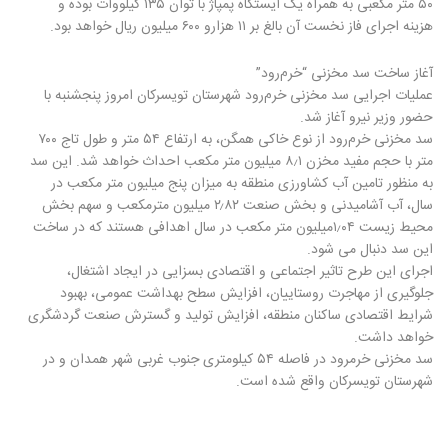
۵۰ متر مکعبی به همراه یک ایستگاه پمپاژ با توان ۱۳۵ کیلووات بوده و
هزینه اجرای فاز نخست آن بالغ بر ۱۱ هزارو ۶۰۰ میلیون ریال خواهد بود.
آغاز ساخت سد مخزنی “خرم‌رود”
عملیات اجرایی سد مخزنی خرم‌رود شهرستان تویسرکان امروز پنجشنبه با
حضور وزیر نیرو آغاز شد.
سد مخزنی خرم‌رود از نوع خاکی همگن، به ارتفاع ۵۴ متر و طول تاج ۷۰۰
متر با حجم مفید مخزن ۸٫۱ میلیون متر مکعب احداث خواهد شد. این سد
به منظور تامین آب کشاورزی منطقه به میزان پنج میلیون متر مکعب در
سال، آب آشامیدنی و بخش صنعت ۲٫۸۲ میلیون مترمکعب و سهم بخش
محیط زیست ۱٫۰۴میلیون متر مکعب در سال اهدافی هستند که در ساخت
این سد دنبال می شود.
اجرای این طرح تاثیر اجتماعی و اقتصادی بسزایی در ایجاد اشتغال،
جلوگیری از مهاجرت روستاییان، افزایش سطح بهداشت عمومی، بهبود
شرایط اقتصادی ساکنان منطقه، افزایش تولید و گسترش صنعت گردشگری
خواهد داشت.
سد مخزنی خرمرود در فاصله ۵۴ کیلومتری جنوب غربی شهر همدان و در
شهرستان تویسرکان واقع شده است.