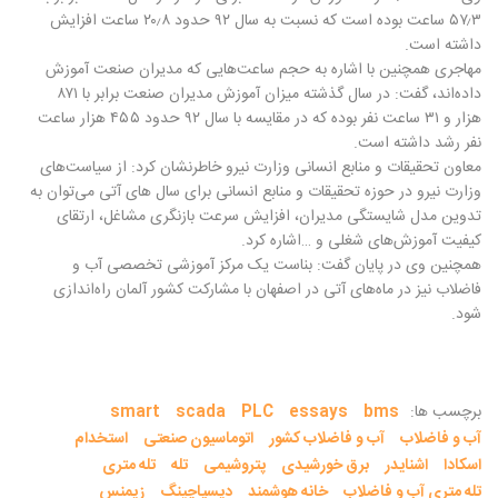
۵۷٫۳ ساعت بوده است که نسبت به سال ۹۲ حدود ۲۰٫۸ ساعت افزایش
داشته است
.
مهاجری همچنین با اشاره به حجم ساعت‌هایی که مدیران صنعت آموزش
داده‌اند، گفت: در سال گذشته میزان آموزش مدیران صنعت برابر با ۸۷۱
هزار و ۳۱ ساعت نفر بوده که در مقایسه با سال ۹۲ حدود ۴۵۵ هزار ساعت
نفر رشد داشته است
.
معاون تحقیقات و منابع انسانی وزارت نیرو خاطرنشان کرد: از سیاست‌های
وزارت نیرو در حوزه تحقیقات و منابع انسانی برای سال های آتی می‌توان به
تدوین مدل شایستگی مدیران، افزایش سرعت بازنگری مشاغل، ارتقای
کیفیت آموزش‌های شغلی و …اشاره کرد
.
همچنین وی در پایان گفت: بناست یک مرکز آموزشی تخصصی آب و
فاضلاب نیز در ماه‌های آتی در اصفهان با مشارکت کشور آلمان راه‌اندازی
شود
.
برچسب ها:
bms
essays
PLC
scada
smart
آب و فاضلاب
آب و فاضلاب کشور
اتوماسیون صنعتی
استخدام
اسکادا
اشنایدر
برق خورشیدی
پتروشیمی
تله
تله متری
تله متری آب و فاضلاب
خانه هوشمند
دیسپاچینگ
زیمنس