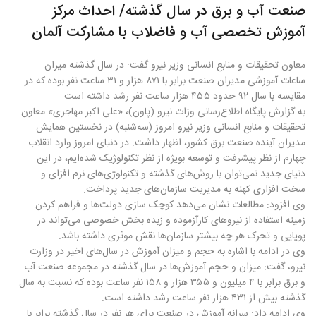
صنعت آب و برق در سال گذشته/ احداث مرکز
آموزش تخصصی آب و فاضلاب با مشارکت آلمان
معاون تحقیقات و منابع انسانی وزیر نیرو گفت: در سال گذشته میزان
ساعات آموزشی مدیران صنعت برابر با ۸۷۱ هزار و ۳۱ ساعت نفر بوده که در
مقایسه با سال ۹۲ حدود ۴۵۵ هزار ساعت نفر رشد داشته است
.
به گزارش پایگاه اطلاع‌رسانی وزات نیرو (پاون)، «علی اکبر مهاجری» معاون
تحقیقات و منابع انسانی وزیر نیرو امروز (سه‌شنبه) در نخستین همایش
مدیران آینده صنعت برق کشور، اظهار داشت: در دنیای امروز وارد انقلاب
چهارم از نظر پیشرفت و توسعه بویژه از نظر تکنولوژیک شده‌ایم، در این
دنیای جدید نمی‌توان با روش‌های گذشته و تکنولوژی‌های نرم افزای و
سخت افزاری کهنه به مدیریت سازمان‌های جدید پرداخت
.
وی افزود: مطالعات نشان می‌دهد کوچک سازی دولت‌ها و فراهم کردن
زمینه استفاده از نیروهای کارآزموده و زبده بخش خصوصی می‌تواند در
پویایی و تحرک هر چه بیشتر سازمان‌ها نقش موثری داشته باشد
.
وی در ادامه با اشاره به حجم و میزان آموزش در سال‌های اخیر در وزارت
نیرو، گفت: میزان و حجم آموزش‌ها در سال گذشته در مجموعه صنعت آب
و برق برابر با ۴ میلیون و ۳۵۵ هزار و ۱۵۸ نفر ساعت بوده که نسبت به سال
گذشته بیش از ۴۳۱ هزار نفر ساعت رشد داشته است
.
وی ادامه داد: سرانه آموزش در صنعت برای هر نفر در سال گذشته برابر با