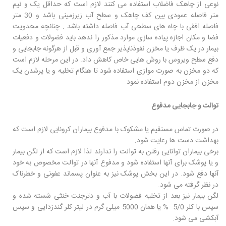
نوعی از چاهک فاضلاب استفاده می کنند لازم است که حداقل یک و نیم
متر فاصله عمودی بین کف چاهک و سطح آب زیرزمینی باشد و 30 متر
فاصله افقی با چاه های سطحی آب فاصله داشته باشد . چنانچه محدویت
فضا و مکان اجازه پیاده سازی موارد مذکور را ندهد باید فضولات و دفعیات
بیمار در یک ظرف یا مخزن نفوذناپذیر جمع آوری و قبل از هرگونه جابجایی و
دفع سطح ویروس با روش هایی خاص کاهش داد. در این مرحله لازم است
که دو مخزن به صورت موازی استفاده شود تا هنگام تخلیه و یا پرشدن یک
مخزن از مخزن دوم استفاده نمود.
توالت و جابجایی مدفوع
در صورت تماس مستقیم یا مشکوک با مدفوع بیماران کرونایی لازم است که
بهداشت دست ها رعایت شود.
برخی بیماران توانایی رفتن به توالت را ندارند لذا لازم است که از لگن بیمار
و یا پوشک برای آنها استفاده شود و مدفوع آنها در توالت مخصوص به خود
آنها دفع شود. در این بخش پوشک نیز به عنوان پسماند عفونی و خطرناک
در نظر گرفته می شود.
لگن بیمار نیز بعد از تخلیه فضولات با آب و دترجنت خنثی شسته شده و
سپس با کلر 5/0 % یا همان 5000 میلی گرم در لیتر کلر گندزدایی و سپس
آبکشی می شود.