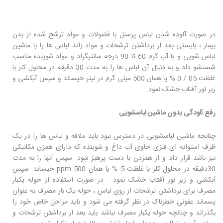
در صورت آلوده شدن لباس پرسنل با فضولات و مواد ترشح شده از بدن
بیمار ، بایستی بعد از برداشتن ترشحات و مواد زائد لباس ها را با ماشین
لباس شویی و با آب گرم 60 تا 90 درجه سانتیگراد و مواد شوینده مناسب
شستشو داد و به دنبال آن لباس ها را به مدت 30 دقیقه در محلول کلر با
غلظت 05 / 0 % یا همان 500 میلی گرم در لیتر خیساند و سپس آبکشی و
زیر نور آفتاب خشک نمود.
رفع آلودگی بدون ماشین لباسشویی
چنانجه ماشین لباسشویی در دسترس نبود باید ملافه و لباس ها را در یک
ظرف استوانه ای فلزی حاوی آب داغ و شوینده که دارای همزن مکانیکی
نیز باشد قرار داد و از همزدن با دست پرهیز شود. سپس آنها را به مدت
30دقیقه در محلول کلر با غلظت 5 % یا همان 500 ppm خیساند. سپس
آبکشی و زیر نور آفتاب خشک نمود . در صورت استفاده از حوله یکبار
مصرف برای برداشتن ترشحات از روی لباس ، حوله یک بار مصرف به عنوان
پسماند عفونی خطرناک در نظر گرفته می شود و باید مراحل خاص خود را
بگذراند و چنانچه حوله یکبار مصرف نباشد باید بعد از برداشتن ترشحات و