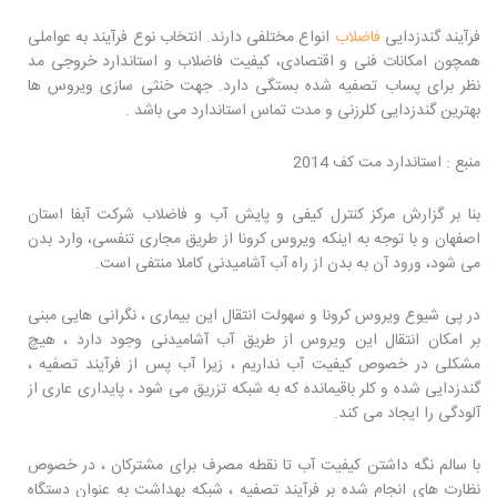
فرآیند گندزدایی
فاضلاب
انواع مختلفی دارند. انتخاب نوع فرآیند به عواملی
همچون امکانات فنی و اقتصادی، کیفیت فاضلاب و استاندارد خروجی مد
نظر برای پساب تصفیه شده بستگی دارد. جهت خنثی سازی ویروس ها
بهترین گندزدایی کلرزنی و مدت تماس استاندارد می باشد .
منبع : استاندارد مت کف 2014
بنا بر گزارش مرکز کنترل کیفی و پایش آب و فاضلاب شرکت آبفا استان
اصفهان و با توجه به اینکه ویروس کرونا از طریق مجاری تنفسی، وارد بدن
می شود، ورود آن به بدن از راه آب آشامیدنی کاملا منتفی است.
در پی شیوع ویروس کرونا و سهولت انتقال این بیماری ، نگرانی هایی مبنی
بر امکان انتقال این ویروس از طریق آب آشامیدنی وجود دارد ، هیچ
مشکلی در خصوص کیفیت آب نداریم ، زیرا آب پس از فرآیند تصفیه ،
گندزدایی شده و کلر باقیمانده که به شبکه تزریق می شود ، پایداری عاری از
آلودگی را ایجاد می کند.
با سالم نگه داشتن کیفیت آب تا نقطه مصرف برای مشترکان ، در خصوص
نظارت های انجام شده بر فرآیند تصفیه ، شبکه بهداشت به عنوان دستگاه