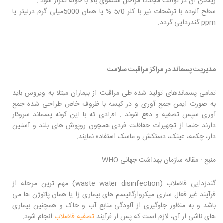
ریختن آن در توالت مجددا مراحل شتشوی بالا با حوله تکرار شود .
سطح آلوده با ترشحات نیز با کلر 5/0 % یا همان 5000میلی گرم درلیتر یا
ppm گندزدایی گردد.
مدیریت پسماند در مراکز مراقبت سلامت
تمامی پسماندهای تولید شده طی مراقبت از بیماران مبتلا به ویروس باید
به صورت ایمن جمع آوری و در کیسه با ظروف خاص طراحی شده جمع
آوری سپس تصفیه و دفع شوند . افرادی که با این گونه پسماند سروکار
دارند حتما از تجهیزات حفاظت فردی همچون روپوش های بلند و آستین
دار، چکمه، عینک، دستکش و ماسک استفاده نمایند.
منبع : مقاله سازمان بهداشت جهانی WHO
گندزدایی فاضلاب (waste water disinfection) مهم ترین مرحله از
فرآیند غیر فعال سازی میکروارگانیسم های بیماری زا یا همان پاتوژن ها می
باشد و به منظور جلوگیری از آلودگی منابع آب و خاک و همچنین بیماری
های ناشی از آن، لازم است که پس از فرآیند
تصفیه فاضلاب
انجام شود.