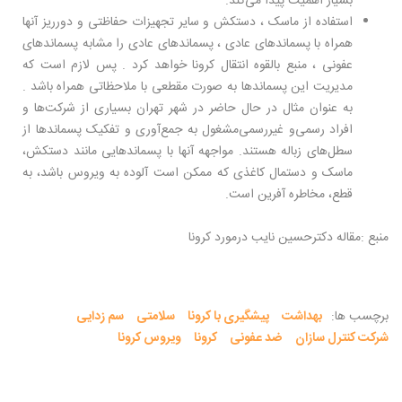
بسیار اهمیت پیدا می‌کند.
استفاده از ماسک ، دستکش و سایر تجهیزات حفاظتی و دورریز آنها
همراه با پسماندهای عادی ، پسماندهای عادی را مشابه پسماندهای
عفونی ، منبع بالقوه انتقال کرونا خواهد کرد . پس لازم است که
مدیریت این پسماندها به صورت مقطعی با ملاحظاتی همراه باشد .
به عنوان مثال در حال حاضر در شهر تهران بسیاری از شرکت‌ها و
افراد رسمی‌و غیر‌رسمی‌مشغول به جمع‌آوری و تفکیک پسماندها از
سطل‌های زباله هستند. مواجهه آنها با پسماندهایی مانند دستکش،
ماسک و دستمال کاغذی که ممکن است آلوده به ویروس باشد، به
قطع، مخاطره آفرین است.
منبع :مقاله دکترحسین نایب درمورد کرونا
برچسب ها:
بهداشت
پیشگیری با کرونا
سلامتی
سم زدایی
شرکت کنترل سازان
ضد عفونی
کرونا
ویروس کرونا