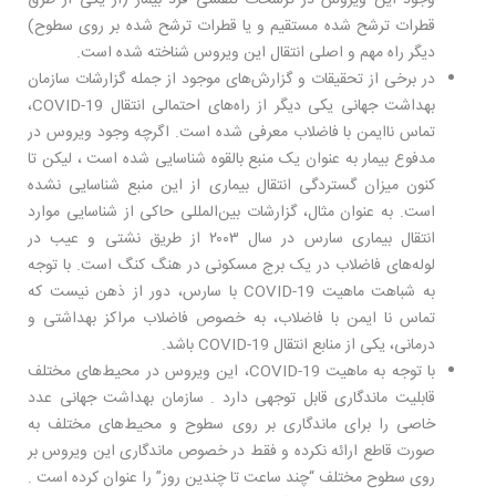
وجود این ویروس در ترشحات تنفسی فرد بیمار (از یکی از طرق
قطرات ترشح شده مستقیم و یا قطرات ترشح شده بر روی سطوح)
دیگر راه مهم و اصلی انتقال این ویروس شناخته شده است.
در برخی از تحقیقات و گزارش‌های موجود از جمله گزارشات سازمان
بهداشت جهانی یکی دیگر از راه‌های احتمالی انتقال COVID-19،
تماس نا‌ایمن با فاضلاب معرفی شده است. اگرچه وجود ویروس در
مدفوع بیمار به عنوان یک منبع بالقوه شناسایی شده است ، لیکن تا
کنون میزان گستردگی انتقال بیماری از این منبع شناسایی نشده
است. به عنوان مثال، گزارشات بین‌المللی حاکی از شناسایی موارد
انتقال بیماری سارس در سال ۲۰۰۳ از طریق نشتی و عیب در
لوله‌های فاضلاب در یک برج مسکونی در هنگ کنگ است. با توجه
به شباهت ماهیت COVID-19 با سارس، دور از ذهن نیست که
تماس نا ایمن با فاضلاب، به خصوص فاضلاب مراکز بهداشتی و
درمانی، یکی از منابع انتقال COVID-19 باشد.
با توجه به ماهیت COVID-19، این ویروس در محیط‌های مختلف
قابلیت ماندگاری قابل توجهی دارد . سازمان بهداشت جهانی عدد
خاصی را برای ماندگاری بر روی سطوح و محیط‌های مختلف به
صورت قاطع ارائه نکرده و فقط در خصوص ماندگاری این ویروس بر
روی سطوح مختلف “چند ساعت تا چندین روز” را عنوان کرده است .