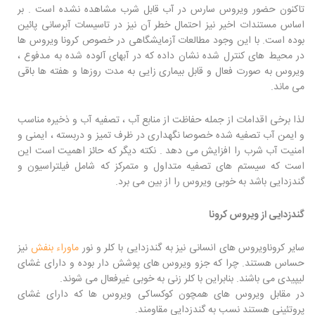
تاکنون حضور ویروس سارس در آب قابل شرب مشاهده نشده است . بر
اساس مستندات اخیر نیز احتمال خطر آن نیز در تاسیسات آبرسانی پائین
بوده است. با این وجود مطالعات آزمایشگاهی در خصوص کرونا ویروس ها
در محیط های کنترل شده نشان داده که در آبهای آلوده شده به مدفوع ،
ویروس به صورت فعال و قابل بیماری زایی به مدت روزها و هفته ها باقی
می ماند.
لذا برخی اقدامات از جمله حفاظت از منابع آب ، تصفیه آب و ذخیره مناسب
و ایمن آب تصفیه شده خصوصا نگهداری در ظرف تمیز و دربسته ، ایمنی و
امنیت آب شرب را افزایش می دهد . نکته دیگر که حائز اهمیت است این
است که سیستم های تصفیه متداول و متمرکز که شامل فیلتراسیون و
گندزدایی باشد به خوبی ویروس را از بین می برد.
گندزدایی از ویروس کرونا
سایر کروناویروس های انسانی نیز به گندزدایی با کلر و نور
ماوراء بنفش
نیز
حساس هستند. چرا که جزو ویروس های پوشش دار بوده و دارای غشای
لیپیدی می باشند. بنابراین با کلر زنی به خوبی غیرفعال می شوند.
در مقابل ویروس های همچون کوکساکی ویروس ها که دارای غشای
پروتئینی هستند نسب به گندزدایی مقاومند.