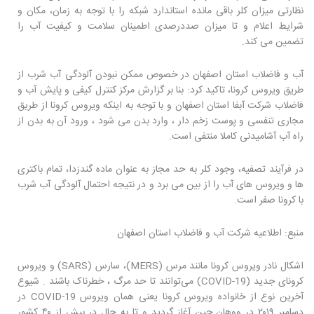
نظارتی میزان کلر باقی مانده استاندارد شبکه را با توجه به زمان، مکان و
شرایط اعلام و تا میزان صددرصدی اطمینان سلامت و کیفیت آب را
تضمین می کند.
آب و فاضلاب استان اصفهان در خصوص ممکن نبودن آلودگی آب شرب از
طریق ویروس کرونا، تاکید کرد: بنا بر گزارش مرکز کنترل کیفی و پایش آب و
فاضلاب شرکت آبفا استان اصفهان و با توجه به اینکه ویروس کرونا از طریق
مجاری تنفسی و پوست زخم دار ، وارد بدن می شود ، ورود آن به بدن از
راه آب آشامیدنی کاملا منتفی است.
در فرآیند تصفیه، وجود کلر به حد مجاز به عنوان ماده گندزدا، تمام باکتری
ها و ویروس های آب را از بین می برد و در نتیجه احتمال آلودگی آب شرب
با کرونا صفر است.
منبع: اطلاعیه شرکت آب و فاضلاب استان اصفهان
اشکال نادر ویروس کرونا مانند مرس (MERS)، سارس (SARS) و ویروس
کرونای جدید (COVID-19) می‌توانند تا حد مرگ ، خطرناک باشند . شیوع
آخرین نوع از خانواده ویروس کرونا یعنی همان ویروس COVID-19 در
دسامبر ۲۰۱۹ در ووهان چین آغاز گردید و تا به حال در بیش از ۴۰ کشور