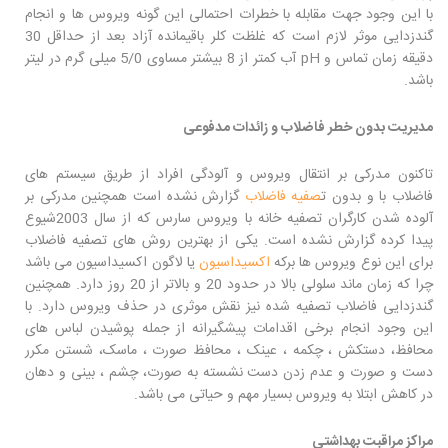
با این وجود جهت مقابله با خطرات احتمالی این گونه ویروس ها و انجام
گندزدایی موثر لازم است که غلظت کلر باقیمانده آزاد بعد از حداقل 30
دقیقه زمان تماس و pH آب کمتر از 8 بیشتر مساوی 5/0 میلی گرم در لیتر
باشد.
مدیریت بدون خطر فاضلاب و زائدات مدفوعی
تاکنون مدرکی بر انتقال ویروس و آلودگی افراد از طریق سیستم های
فاضلاب با و بدون ت
صفیه فاضلاب
گزارش نشده است همچنین مدرکی بر
آلوده شدن کارگران تصفیه خانه با ویروس سارس که از سال 2003شیوع
پیدا کرده گزارش نشده است. یکی از بهترین روش های تصفیه فاضلاب
برای این نوع ویروس ها برکه
اکسیداسیون
یا لاگون اکسیداسیون می باشد
چرا که زمان ماند سلولی بالا در حدود 20 و بالاتر از 20 روز دارد. همچنین
گندزدایی فاضلاب تصفیه شده نیز نقش موثری در حذف ویروس دارد. با
این وجود انجام برخی اقدامات پیشگیرانه از جمله پوشیدن لباس های
محافظ، دستکش ، چکمه ، عینک ، محافظ صورت ، ماسک، شستن مکرر
دست و صورت و عدم زدن دست نشسته به صورت، چشم ، بینی و دهان
در کاهش ابتلا به ویروس بسیار مهم و حیاتی می باشد.
مراکز مراقبت بهداشتی