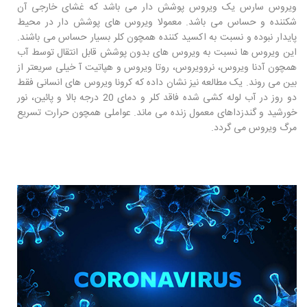
ویروس سارس یک ویروس پوشش دار می باشد که غشای خارجی آن
شکننده و حساس می باشد. معمولا ویروس های پوشش دار در محیط
پایدار نبوده و نسبت به اکسید کننده همچون کلر بسیار حساس می باشند.
این ویروس ها نسبت به ویروس های بدون پوشش قابل انتقال توسط آب
همچون آدنا ویروس، نروویروس، روتا ویروس و هپاتیت آ خیلی سریعتر از
بین می روند. یک مطالعه نیز نشان داده که کرونا ویروس های انسانی فقط
دو روز در آب لوله کشی شده فاقد کلر و دمای 20 درجه بالا و پائین، نور
خورشید و گندزداهای معمول زنده می ماند. عواملی همچون حرارت تسریع
مرگ ویروس می گردد.